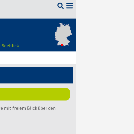

 Seeblick
ge mit freiem Blick über den