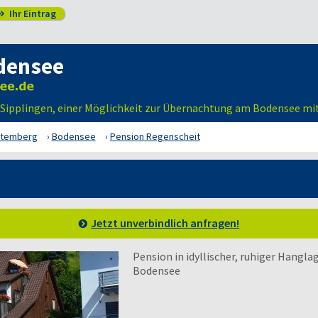
Ihr Eintrag

densee
n Sipplingen, einer Möglichkeit zur Übernachtung am Bodensee mit
ttemberg
Bodensee
Pension Regenscheit
Jetzt unverbindlich anfragen!
Pension in idyllischer, ruhiger Hangla
Bodensee