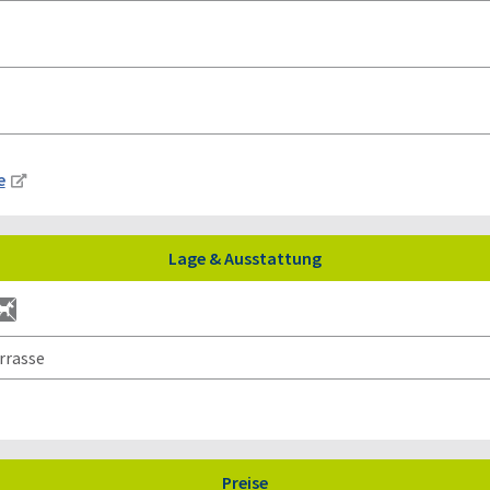
e
Lage & Ausstattung
rrasse
Preise