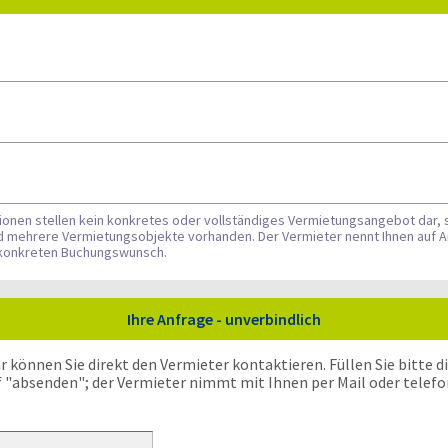
tionen stellen kein konkretes oder vollständiges Vermietungsangebot dar, 
nd mehrere Vermietungsobjekte vorhanden. Der Vermieter nennt Ihnen auf A
n konkreten Buchungswunsch.
Ihre Anfrage - unverbindlich
önnen Sie direkt den Vermieter kontaktieren. Füllen Sie bitte die
f "absenden"; der Vermieter nimmt mit Ihnen per Mail oder telefo