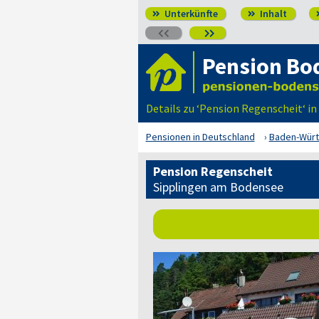
Unterkünfte
Inhalt




Pension Bo
Details zu ‘Pension Regenscheit‘ i
Pensionen in Deutschland
Baden-Wür
Pension Regenscheit
Sipplingen am Bodensee