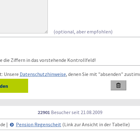
(optional, aber empfohlen)
 die Ziffern in das vorstehende Kontrollfeld!
t: Unsere
Datenschutzhinweise
, denen Sie mit "absenden" zusti

22901
Besucher seit
2
1.0
8.2
0
0
9
.de |
Pension Regenscheit
(Link zur Ansicht in der Tabelle)