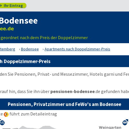
Ihr Eintrag

Bodensee
, geordnet nach dem Preis der Doppelzimmer
ttemberg
Bodensee
Apartments nach Doppelzimmer-Preis
h Doppelzimmer-Preis
den Sie Pensionen, Privat- und Messezimmer, Hotels garni und F
auf hin, dass Sie ihn über
pensionen-bodensee
.de
gefunden hab
Pensionen, Privatzimmer und FeWo's am Bodensee
te
führt zum Detaileintrag