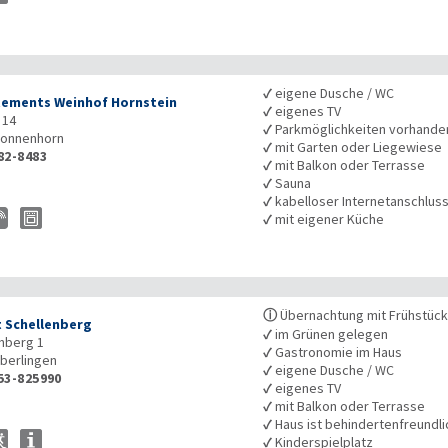
✓
eigene Dusche / WC
ements Weinhof Hornstein
✓
eigenes TV
 14
✓
Parkmöglichkeiten vorhande
onnenhorn
✓
mit Garten oder Liegewiese
82-8483
✓
mit Balkon oder Terrasse
✓
Sauna
✓
kabelloser Internetanschlus
✓
mit eigener Küche
ⓘ
Übernachtung mit Frühstücks
 Schellenberg
✓
im Grünen gelegen
nberg 1
✓
Gastronomie im Haus
berlingen
✓
eigene Dusche / WC
53-825990
✓
eigenes TV
✓
mit Balkon oder Terrasse
✓
Haus ist behindertenfreundli
✓
Kinderspielplatz