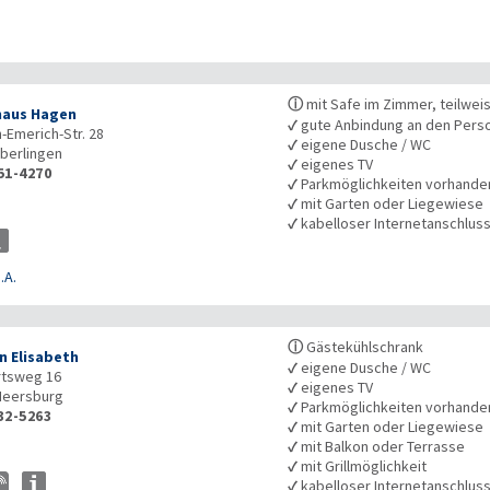
ⓘ
mit Safe im Zimmer, teilwei
aus Hagen
✓
gute Anbindung an den Pers
h-Emerich-Str. 28
✓
eigene Dusche / WC
berlingen
✓
eigenes TV
51-4270
✓
Parkmöglichkeiten vorhande
✓
mit Garten oder Liegewiese
✓
kabelloser Internetanschlus
.A.
ⓘ
Gästekühlschrank
n Elisabeth
✓
eigene Dusche / WC
rtsweg 16
✓
eigenes TV
eersburg
✓
Parkmöglichkeiten vorhande
32-5263
✓
mit Garten oder Liegewiese
✓
mit Balkon oder Terrasse
✓
mit Grillmöglichkeit
✓
kabelloser Internetanschlus