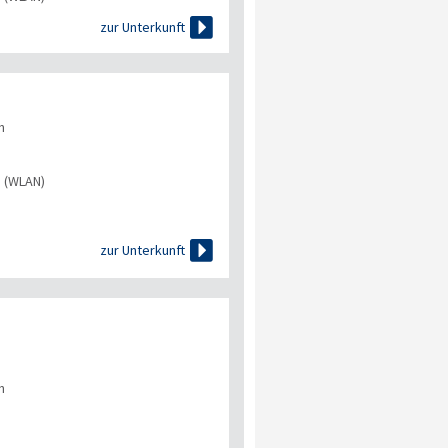

zur Unterkunft
n
s (WLAN)

zur Unterkunft
n