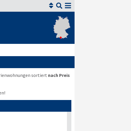


erienwohnungen sortiert
nach Preis
en!