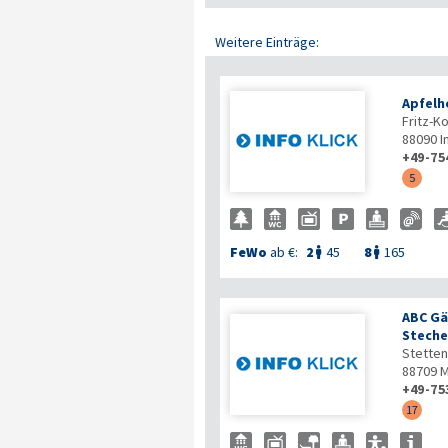
Weitere Einträge:
Apfelh
Fritz-Ko
88090
I
+49-75
5
FeWo
ab €:
2
45
8
165


ABC Gä
Steche
Stetten
88709
M
+49-75
17