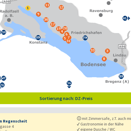
Sortierung nach: DZ-Preis
ⓘ
mit Zimmersafe, z.T. auch m
n Regenscheit
✓
Gastronomie in der Nähe
gasse 4
✓
eigene Dusche / WC