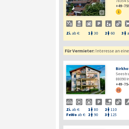
78354
S
+49-75

1
Zi.
ab €:
1
30
2
60
3
a



Für Vermieter:
Interesse an ein
Birkho
Seestr
88090
I
+49-75
31
Zi.
ab €:
1
80
2
110


FeWo
ab €:
2
90
3
125

