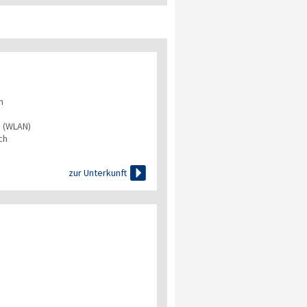
n
s (WLAN)
ch

zur Unterkunft