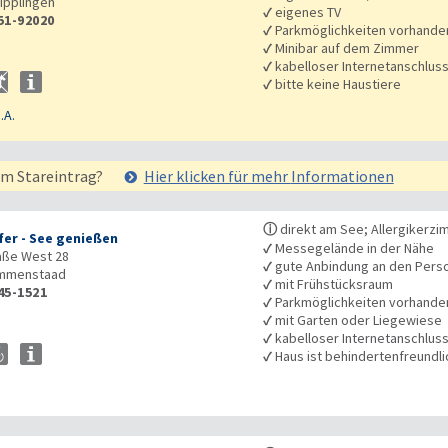
ipplingen
✓
eigenes TV
51-92020
✓
Parkmöglichkeiten vorhande
✓
Minibar auf dem Zimmer
✓
kabelloser Internetanschlus
✓
bitte keine Haustiere
.A.
em Stareintrag?
Hier klicken für mehr
Informationen
ⓘ
direkt am See; Allergikerz
fer - See genießen
✓
Messegelände in der Nähe
aße West 28
✓
gute Anbindung an den Pers
mmenstaad
✓
mit Frühstücksraum
45-1521
✓
Parkmöglichkeiten vorhande
✓
mit Garten oder Liegewiese
✓
kabelloser Internetanschlus
✓
Haus ist behindertenfreundli