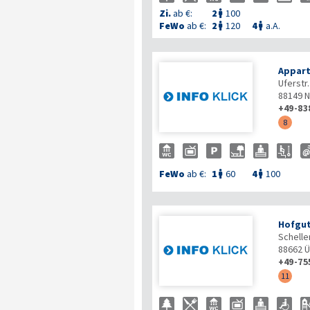
Zi.
ab €:
2
100

FeWo
ab €:
2
120
4
a.A.


Appart
Uferstr.
88149
N
+49-83
8
FeWo
ab €:
1
60
4
100


Hofgut
Schelle
88662
Ü
+49-75
11