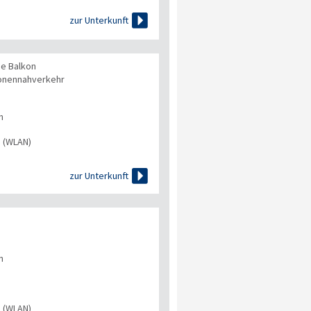

zur Unterkunft
se Balkon
onennahverkehr
n
s (WLAN)

zur Unterkunft
n
s (WLAN)