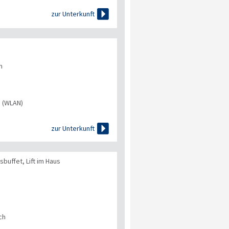

zur Unterkunft
n
s (WLAN)

zur Unterkunft
buffet, Lift im Haus
ch