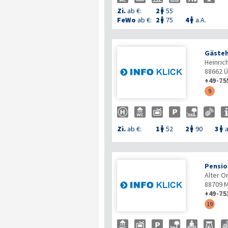
Zi.
ab €:
2
55

FeWo
ab €:
2
75
4
a.A.


Gästeh
Heinric
88662
Ü
+49-75
9
Zi.
ab €:
1
52
2
90
3
a



Pensio
Alter O
88709
M
+49-75
19