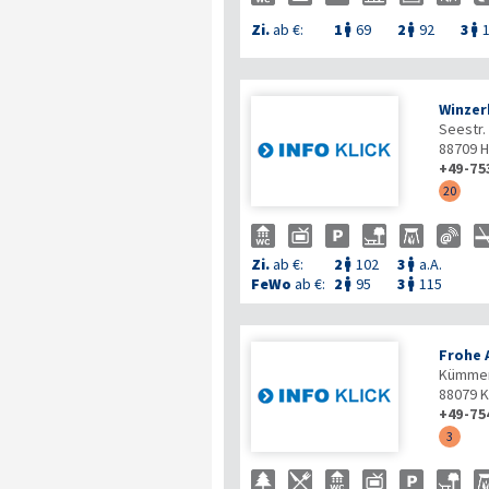
Zi.
ab €:
1
69
2
92
3



Winzer
Seestr.
88709
H
+49-75
20
Zi.
ab €:
2
102
3
a.A.


FeWo
ab €:
2
95
3
115


Frohe 
Kümmer
88079
K
+49-75
3