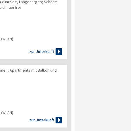
m zum See, Langenargen; Schöne
ch, tierfrei
s (WLAN)

zur Unterkunft
ünen; Apartments mit Balkon und
s (WLAN)

zur Unterkunft