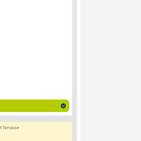

it Terrasse