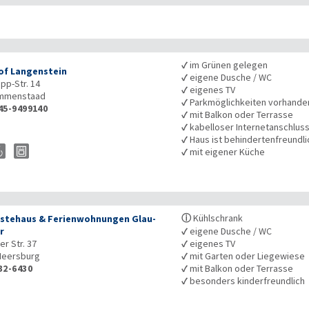
✓
im Grünen gelegen
of Langenstein
✓
eigene Dusche / WC
pp-Str. 14
✓
eigenes TV
mmenstaad
✓
Parkmöglichkeiten vorhande
45-9499140
✓
mit Balkon oder Terrasse
✓
kabelloser Internetanschlus
✓
Haus ist behindertenfreundli
✓
mit eigener Küche
ⓘ
Kühlschrank
stehaus & Ferienwohnungen Glau-
r
✓
eigene Dusche / WC
er Str. 37
✓
eigenes TV
eersburg
✓
mit Garten oder Liegewiese
32-6430
✓
mit Balkon oder Terrasse
✓
besonders kinderfreundlich