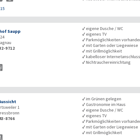
115
✓
eigene Dusche / WC
hof Saupp
✓
eigenes TV
 24
✓
Parkmöglichkeiten vorhande
agnau
✓
mit Garten oder Liegewiese
32-9712
✓
mit Grillmöglichkeit
✓
kabelloser Internetanschlus
✓
Nichtrauchereinrichtung
✓
im Grünen gelegen
Aussicht
✓
Gastronomie im Haus
tsweiler 1
✓
eigene Dusche / WC
ressbronn
✓
eigenes TV
43-8766
✓
Parkmöglichkeiten vorhande
✓
mit Garten oder Liegewiese
✓
mit Grillmöglichkeit