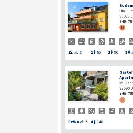
Bodens
Lindauer
88085
L
+49-75
33
Zi.
ab €:
1
65
2
90
3
a



Gästeh
Apartm
Im Ösch
88690
U
+49-75
30
FeWo
ab €:
4
140
