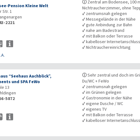
ⓘ
Zentral am Bodensee, 100 
ee-Pension Kleine Welt
Nichtraucherzimmer, ohne Teppi
 Str. 1
✓
zentrumsnah gelegen
angenargen
✓
Messegelände in der Nähe
43-2221
✓
gute Anbindung zur Bahn
✓
nahe am Badestrand
✓
mit Balkon oder Terrasse
✓
kabelloser Internetanschlus
✓
Nichtrauchereinrichtung
.A.
ⓘ
Sehr zentral und doch im Gr
aus “Seehaus Aachblick”,
Du/WC + FeWo
ents und SPA FeWo
✓
zentrumsnah gelegen
le 13
✓
im Grünen gelegen
hldingen
✓
Gastronomie in der Nähe
56-5872
✓
eigene Dusche / WC
✓
eigenes TV
✓
mit Balkon oder Terrasse
✓
kabelloser Internetanschlus