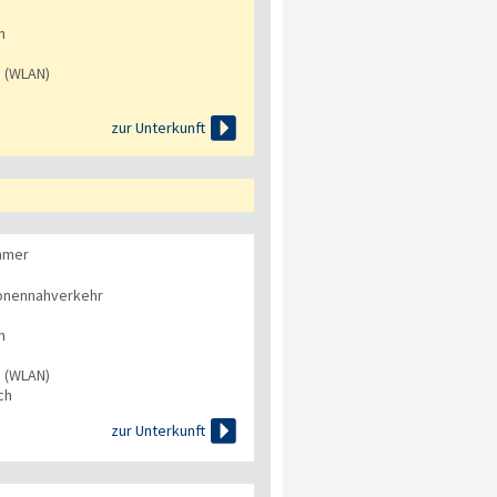
n
s (WLAN)

zur Unterkunft
immer
onennahverkehr
n
s (WLAN)
ch

zur Unterkunft